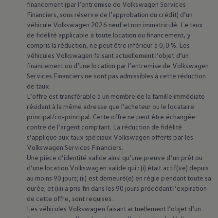
financement (par l’entremise de
Volkswagen
Services
Financiers, sous réserve de l’approbation du crédit) d’un
véhicule
Volkswagen
2026 neuf et non immatriculé. Le taux
de fidélité applicable à toute location ou financement, y
compris la réduction, ne peut être inférieur à 0,0 %. Les
véhicules
Volkswagen
faisant actuellement l’objet d’un
financement ou d’une location par l’entremise de
Volkswagen
Services Financiers ne sont pas admissibles à cette réduction
de taux.
L’offre est transférable à un membre de la famille immédiate
résidant à la même adresse que l’acheteur ou le locataire
principal/co-principal. Cette offre ne peut être échangée
contre de l’argent comptant. La réduction de fidélité
s’applique aux taux spéciaux
Volkswagen
offerts par les
Volkswagen
Services Financiers.
Une pièce d’identité valide ainsi qu’une preuve d’un prêt ou
d’une location
Volkswagen
valide qui : (i) était actif(ve) depuis
au moins 90 jours; (ii) est demeuré(e) en règle pendant toute sa
Voyants et témoins
durée; et (iii) a pris fin dans les 90 jours précédant l’expiration
de cette offre, sont requises.
lumineux du tableau de
Les véhicules
Volkswagen
faisant actuellement l’objet d’un