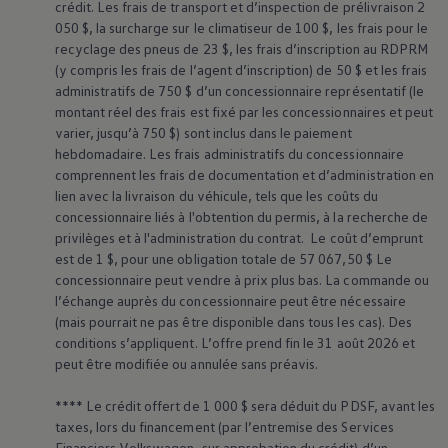
crédit. Les frais de transport et d’inspection de prélivraison 2
l’interprétation des voyants peut varier selon les
050 $, la surcharge sur le climatiseur de 100 $, les frais pour le
recyclage des pneus de 23 $, les frais d’inscription au RDPRM
modèles, et que nous vous recommandons de
(y compris les frais de l’agent d’inscription) de 50 $ et les frais
consulter votre guide du propriétaire pour plus
administratifs de 750 $ d’un concessionnaire représentatif (le
d’information.
montant réel des frais est fixé par les concessionnaires et peut
varier, jusqu’à 750 $) sont inclus dans le paiement
Les voyants peuvent s’afficher en 4 couleurs
hebdomadaire. Les frais administratifs du concessionnaire
comprennent les frais de documentation et d’administration en
différentes : rouge, jaune, vert et blanc.
lien avec la livraison du véhicule, tels que les coûts du
concessionnaire liés à l'obtention du permis, à la recherche de
- Rouge ou rouge-orangé : Arrêtez-vous dès que
privilèges et à l'administration du contrat. Le coût d’emprunt
sécuritaire et appelez
l’assistance routière
.
est de 1 $, pour une obligation totale de 57 067,50 $ Le
concessionnaire peut vendre à prix plus bas. La commande ou
- Jaune : Votre véhicule nécessite une attention
l’échange auprès du concessionnaire peut être nécessaire
(mais pourrait ne pas être disponible dans tous les cas). Des
professionnelle dès que possible. Nous vous
conditions s’appliquent. L’offre prend fin le 31 août 2026 et
recommandons de prendre rendez-vous avec
peut être modifiée ou annulée sans préavis.
votre concessionnaire
Volkswagen
.
**** Le crédit offert de 1 000 $ sera déduit du PDSF, avant les
taxes, lors du financement (par l’entremise des Services
- Vert, blanc ou bleu : À titre d’information.
Financiers
Volkswagen
, sur approbation du crédit) d’un