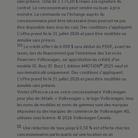
sans préavis. Total de 1 175,00 $ requis à la signature du
contrat. Le concessionnaire peut vendre ou louer à prix
moindre. La commande ou l’échange auprès du
concessionnaire peut être nécessaire (mais pourrait ne pas
être disponible dans tous les cas). Des conditions s’appliquent.
L’offre prend fin le 31 juillet 2026 et peut être modifiée ou
annulée sans préavis.
‡‡‡
Le crédit offert de 6 000 $ sera déduit du PDSF, avant les
taxes, lors du financement (par l’entremise des Services
Financiers
Volkswagen
, sur approbation du crédit) d’un
modèle ID. Buzz ID. Buzz 1 édition 4MOTION® 2025 neuf et
non immatriculé uniquement. Des conditions s’appliquent.
L’offre prend fin le 31 juillet 2026 et peut être modifiée ou
annulée sans préavis.
Visitez offresvw.ca ou votre concessionnaire
Volkswagen
pour plus de détails. «
Volkswagen
», le logo
Volkswagen
, tous
les noms de modèles et noms de gammes sont des marques
déposées ou des marques de commerce de
Volkswagen
AG,
utilisées sous licence. © 2026
Volkswagen
Canada.
⁑⁑
Une réduction de taux jusqu’à 0,50 % est offerte chez les
concessionnaires participants sur une location ou un