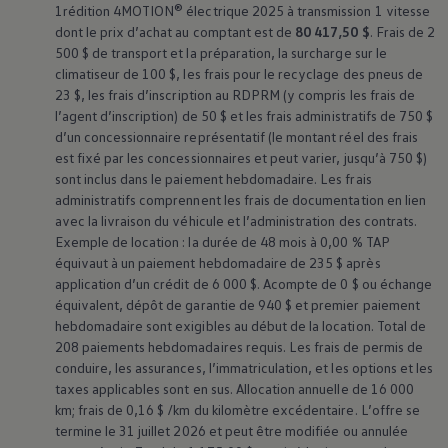
1rédition 4MOTION® électrique 2025 à transmission 1 vitesse
dont le prix d’achat au comptant est de
80 417,50 $
. Frais de 2
500 $ de transport et la préparation, la surcharge sur le
climatiseur de 100 $, les frais pour le recyclage des pneus de
23 $, les frais d’inscription au RDPRM (y compris les frais de
l’agent d’inscription) de 50 $ et les frais administratifs de 750 $
d’un concessionnaire représentatif (le montant réel des frais
est fixé par les concessionnaires et peut varier, jusqu’à 750 $)
sont inclus dans le paiement hebdomadaire. Les frais
administratifs comprennent les frais de documentation en lien
avec la livraison du véhicule et l’administration des contrats.
Exemple de location : la durée de 48 mois à 0,00 % TAP
équivaut à un paiement hebdomadaire de 235 $ après
application d’un crédit de 6 000 $. Acompte de 0 $ ou échange
équivalent, dépôt de garantie de 940 $ et premier paiement
hebdomadaire sont exigibles au début de la location. Total de
208 paiements hebdomadaires requis. Les frais de permis de
conduire, les assurances, l’immatriculation, et les options et les
taxes applicables sont en sus. Allocation annuelle de 16 000
km; frais de 0,16 $ /km du kilomètre excédentaire. L’offre se
termine le 31 juillet 2026 et peut être modifiée ou annulée