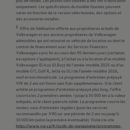
plus de détails. Les photos sont utilisées à des fins d’illustration
uniquement. Les spécifications du modèle fournies peuvent
varier en fonction de la version sélectionnée, des options et
des accessoires installés.
⁑
Offre de fidélisation offerte aux propriétaires actuels de
Volkswagen
et aux anciens propriétaires de
Volkswagen
admissibles qui ont retourné un véhicule de location ou dont le
contrat de financement avec les Services Financiers
Volkswagen
a pris fin au cours des 90 derniers jours (certaines
exceptions s’appliquent), à l’achat ou à la location d’un modèle
Volkswagen
ID.4 ou ID.Buzz de l’année-modèle 2025 ou d’un
modèle GTI, Golf R, Jetta ou GLI de l’année-modèle 2026,
neuf et non immatriculé. Le programme d’entretien prépayé
VW de 2 ans est fourni sans frais supplémentaires. Si le client
achète un programme d’entretien prépayé plus long, l’offre
couvrira les 2 premières années / jusqu’à 30 000 km à la valeur
indiquée, et le client paiera le solde. Le programme couvre les
rendez-vous d’entretien réguliers (pour les services
recommandés par VW) sur une période de 2 ans ou jusqu’à
30 000 km (selon la première éventualité). Visitez le site
https://www.vw.ca/fr/outils-de-magasinage/programmes-