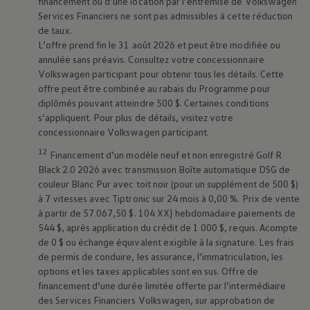
financement ou d’une location par l’entremise de
Volkswagen
bord
Services Financiers ne sont pas admissibles à cette réduction
de taux.
L’offre prend fin le 31 août 2026 et peut être modifiée ou
Consultez votre Manuel du propriétaire numérique
annulée sans préavis. Consultez votre concessionnaire
Volkswagen
participant pour obtenir tous les détails. Cette
Prendre un rendez-vous d’entretien
offre peut être combinée au rabais du Programme pour
diplômés pouvant atteindre 500 $. Certaines conditions
s’appliquent. Pour plus de détails, visitez votre
Accueil
concessionnaire
Volkswagen
participant.
12
Financement d’un modèle neuf et non enregistré Golf R
Black 2.0 2026 avec transmission Boîte automatique DSG de
Que signifient-ils et que
couleur Blanc Pur avec toit noir (pour un supplément de 500 $)
devez-vous faire ?
à 7 vitesses avec Tiptronic sur 24 mois à 0,00 %. Prix de vente
à partir de 57 067,50 $. 104 XX} hebdomadaire paiements de
544 $, après application du crédit de 1 000 $, requis. Acompte
Quelle est la signification des voyants sur le
de 0 $ ou échange équivalent exigible à la signature. Les frais
tableau de bord d’une
Volkswagen
? Découvrez
de permis de conduire, les assurance, l’immatriculation, les
notre guide complet de voyants lumineux pour
options et les taxes applicables sont en sus. Offre de
financement d’une durée limitée offerte par l’intermédiaire
vous aider à identifier la signification de chaque
des Services Financiers
Volkswagen
, sur approbation de
symbole lumineux. Il est important de noter que