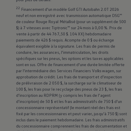
22
Financement d’un modèle Golf GTI Autobahn 2.0T 2026
neuf et non enregistré avec transmission automatique DSG🅫
de couleur Rouge Royal Métallisé (pour un supplément de 500
$) à 7 vitesses avec Tiptronic🅫 sur 24 mois à 0,00 %. Prix de
vente à partir de 44 767,50 $. 104 XX} hebdomadaire
paiements de 426 $ requis. Acompte de 0 $ ou échange
équivalent exigible à la signature. Les frais de permis de
conduire, les assurances, l’immatriculation, les droits
spécifiques sur les pneus, les options et les taxes applicables
sont en sus. Offre de financement d’une durée limitée offerte
par l’intermédiaire des Services Financiers
Volkswagen
, sur
approbation de crédit. Les frais de transport et d’inspection
de prélivraison de 2 050 $, la surcharge sur le climatiseur de
100 $, les frais pour le recyclage des pneus de 23 $, les frais
d’inscription au RDPRM (y compris les frais de l’agent
d’inscription) de 50 $ et les frais administratifs de 750 $ d’un
concessionnaire représentatif (le montant réel des frais est
fixé par les concessionnaires et peut varier, jusqu’à 750 $) sont
inclus dans le paiement hebdomadaire. Les frais administratifs
du concessionnaire comprennent les frais de documentation et