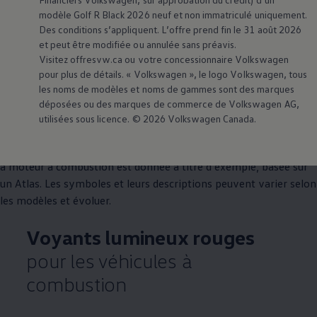
Aucune action requise.
modèle Golf R Black 2026 neuf et non immatriculé uniquement.
Des conditions s’appliquent. L’offre prend fin le 31 août 2026
et peut être modifiée ou annulée sans préavis.
Visitez offresvw.ca ou votre concessionnaire
Volkswagen
Véhicules à moteur à
pour plus de détails. «
Volkswagen
», le logo
Volkswagen
, tous
les noms de modèles et noms de gammes sont des marques
combustion.
déposées ou des marques de commerce de
Volkswagen
AG,
utilisées sous licence. © 2026
Volkswagen
Canada.
Cette sélection de symboles, de voyants et de témoins
lumineux, ainsi que leur signification possible pour les véhicules
à moteur à combustion est donnée à titre d’exemple, basée sur
un Atlas. Les symboles et leurs descriptions peuvent varier selon
les modèles et évoluer.
Voyants lumineux rouges
pour les véhicules à
combustion