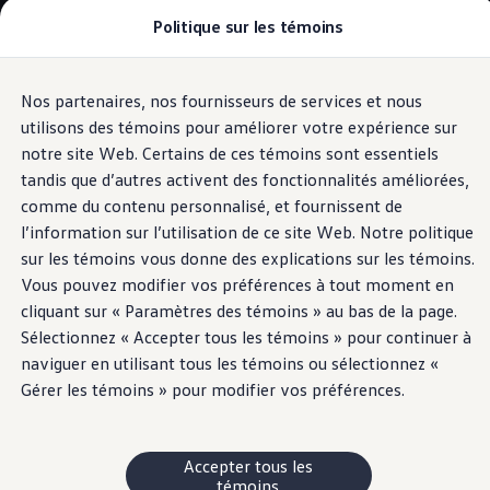
Politique sur les témoins
Modèles et offres
Configuration et prix
Magasinez maintenant
Stocks de véhicules neufs et d'occasion
Nos partenaires, nos fournisseurs de services et nous
Passer
Passer
Comparez nos véhicules
au
au
Pourquoi un véhicule d’occasion certifié
utilisons des témoins pour améliorer votre expérience sur
Voyants lumineux pour les véhicules
contenu
pied
Programmes d’entretien prépayé
notre site Web. Certains de ces témoins sont essentiels
électriques
principal
de
Achetez des articles
tandis que d’autres activent des fonctionnalités améliorées,
Garanties et assistance routière
page
Pourquoi VW
comme du contenu personnalisé, et fournissent de
Coût d'utilisation
l’information sur l’utilisation de ce site Web. Notre politique
Modèles et offres
Système de maintien
sur les témoins vous donne des explications sur les témoins.
Commandites et partenariats
À propos de Volkswagen
Vous pouvez modifier vos préférences à tout moment en
Services financiers
de voie (Suivi de voie)
cliquant sur « Paramètres des témoins » au bas de la page.
Étapes pour le financement d’une VW
Sélectionnez « Accepter tous les témoins » pour continuer à
Volkswagen Protection Plusᴹᴰ
Assurance VW
naviguer en utilisant tous les témoins ou sélectionnez «
Fin de location
Gérer les témoins » pour modifier vos préférences.
Mon compte
Financement ou location ?
FAQ
Propriétaires et conducteurs
Accepter tous les
Au sujet de mon véhicule
témoins