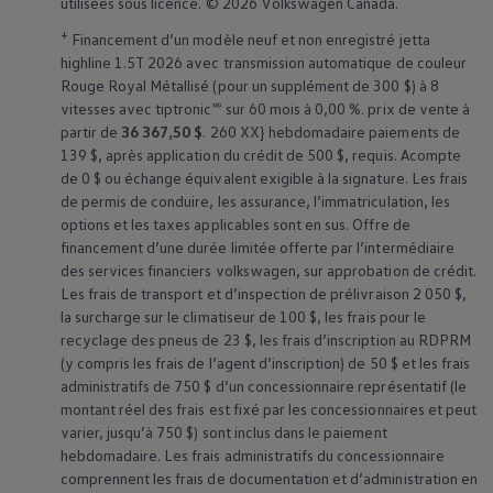
utilisées sous licence. © 2026
Volkswagen
Canada.
+
Financement d’un modèle neuf et non enregistré jetta
highline 1.5T 2026 avec transmission automatique de couleur
Rouge Royal Métallisé (pour un supplément de 300 $) à 8
vitesses avec tiptronic🅫 sur 60 mois à 0,00 %. prix de vente à
partir de
36 367,50 $
. 260 XX} hebdomadaire paiements de
139 $, après application du crédit de 500 $, requis. Acompte
de 0 $ ou échange équivalent exigible à la signature. Les frais
de permis de conduire, les assurance, l’immatriculation, les
options et les taxes applicables sont en sus. Offre de
financement d’une durée limitée offerte par l’intermédiaire
des services financiers volkswagen, sur approbation de crédit.
Les frais de transport et d’inspection de prélivraison 2 050 $,
la surcharge sur le climatiseur de 100 $, les frais pour le
recyclage des pneus de 23 $, les frais d’inscription au RDPRM
(y compris les frais de l’agent d’inscription) de 50 $ et les frais
administratifs de 750 $ d’un concessionnaire représentatif (le
montant réel des frais est fixé par les concessionnaires et peut
varier, jusqu’à 750 $) sont inclus dans le paiement
hebdomadaire. Les frais administratifs du concessionnaire
comprennent les frais de documentation et d’administration en