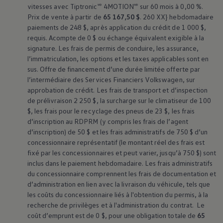
vitesses avec Tiptronic🅫 4MOTION🅫 sur 60 mois à 0,00 %.
Prix de vente à partir de
65 167,50 $
. 260 XX} hebdomadaire
paiements de 248 $, après application du crédit de 1 000 $,
requis. Acompte de 0 $ ou échange équivalent exigible à la
signature. Les frais de permis de conduire, les assurance,
l’immatriculation, les options et les taxes applicables sont en
sus. Offre de financement d’une durée limitée offerte par
l’intermédiaire des Services Financiers
Volkswagen
, sur
approbation de crédit. Les frais de transport et d’inspection
de prélivraison 2 250 $, la surcharge sur le climatiseur de 100
$, les frais pour le recyclage des pneus de 23 $, les frais
d’inscription au RDPRM (y compris les frais de l’agent
d’inscription) de 50 $ et les frais administratifs de 750 $ d’un
concessionnaire représentatif (le montant réel des frais est
fixé par les concessionnaires et peut varier, jusqu’à 750 $) sont
inclus dans le paiement hebdomadaire. Les frais administratifs
du concessionnaire comprennent les frais de documentation et
d’administration en lien avec la livraison du véhicule, tels que
les coûts du concessionnaire liés à l'obtention du permis, à la
recherche de privilèges et à l'administration du contrat. Le
coût d’emprunt est de 0 $, pour une obligation totale de
65