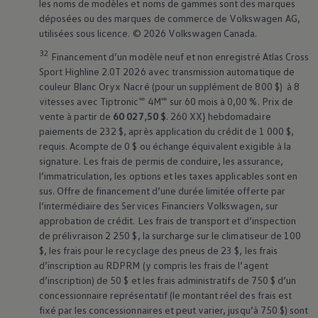
les noms de modèles et noms de gammes sont des marques
déposées ou des marques de commerce de
Volkswagen
AG,
utilisées sous licence. © 2026
Volkswagen
Canada.
32
Financement d’un modèle neuf et non enregistré Atlas Cross
Sport Highline 2.0T 2026 avec transmission automatique de
couleur Blanc Oryx Nacré (pour un supplément de 800 $) à 8
vitesses avec Tiptronic🅫 4M🅫 sur 60 mois à 0,00 %. Prix de
vente à partir de
60 027,50 $
. 260 XX} hebdomadaire
paiements de 232 $, après application du crédit de 1 000 $,
requis. Acompte de 0 $ ou échange équivalent exigible à la
signature. Les frais de permis de conduire, les assurance,
l’immatriculation, les options et les taxes applicables sont en
sus. Offre de financement d’une durée limitée offerte par
l’intermédiaire des Services Financiers
Volkswagen
, sur
approbation de crédit. Les frais de transport et d’inspection
de prélivraison 2 250 $, la surcharge sur le climatiseur de 100
$, les frais pour le recyclage des pneus de 23 $, les frais
d’inscription au RDPRM (y compris les frais de l’agent
d’inscription) de 50 $ et les frais administratifs de 750 $ d’un
concessionnaire représentatif (le montant réel des frais est
fixé par les concessionnaires et peut varier, jusqu’à 750 $) sont