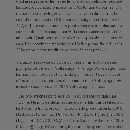
d’administration en lien avec la livraison du véhicule, tels que
les coûts du concessionnaire liés à l'obtention du permis, à la
recherche de privilèges et à l'administration du contrat. Le
coût d’emprunt est de 0 $, pour une obligation totale de 44
767,50 $. Le concessionnaire peut vendre à prix plus bas. La
commande ou l’échange auprès du concessionnaire peut être
nécessaire (mais pourrait ne pas être disponible dans tous les
cas). Des conditions s’appliquent. L’offre prend fin le 31 août
2026 et peut être modifiée ou annulée sans préavis.
Visitez offresvw.ca ou votre concessionnaire
Volkswagen
pour plus de détails. «
Volkswagen
», le logo
Volkswagen
, tous
les noms de modèles et noms de gammes sont des marques
déposées ou des marques de commerce de
Volkswagen
AG,
utilisées sous licence. © 2026
Volkswagen
Canada.
†
Les prix affichés sont les PDSF là où ils sont indiqués. Le
PDSF est le prix de détail suggéré par le fabricant et il exclut
les taxes, le transport et l’inspection de prélivraison (2 050 $
(Jetta et Jetta GLI, Golf GTI et Golf R), 2 175 $ (Taos), 2 200 $
(Tiguan et ID.4), 2 250 $ (Atlas Cross Sport et Atlas) et 2 500 $
(ID. Buzz)), les prélèvements, les frais, l’équipement en option,