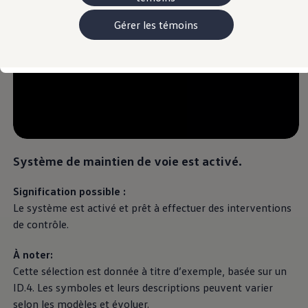
Manuel et documentation du propriétaire
Voyants et témoins lumineux
Gérer les témoins
Mises à jour du logiciel du véhicule
Rappels
Services et entretien
Pièces, accessoires, collection
Garanties et assistance routière
Plug&Charge
Pneus et entreposez pneus
L'Adaptateur CC NACS.
myVW
VolksKlub
Système de maintien de voie est activé.
Signification possible :
Le système est activé et prêt à effectuer des interventions
de contrôle.
À noter:
Cette sélection est donnée à titre d’exemple, basée sur un
ID.4. Les symboles et leurs descriptions peuvent varier
selon les modèles et évoluer.