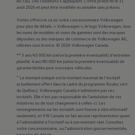
les cas). Des conditions s’appliquent. L’offre prend fin le 31
août 2026 et peut être modifiée ou annulée sans préavis.
Visitez offresvw.ca ou votre concessionnaire
Volkswagen
pour plus de détails. «
Volkswagen
», le logo
Volkswagen
, tous
les noms de modèles et noms de gammes sont des marques
déposées ou des marques de commerce de
Volkswagen
AG,
utilisées sous licence. © 2026
Volkswagen
Canada.
** 3 ans/45 000 km (selon la première éventualité) d’entretien
planifié. 4 ans/80 000 km (selon la première éventualité) de
garantie limitée pour nouveaux véhicules.
+
Le montant indiqué est le montant maximal de l’incitatif
actuellement offert dans le cadre du programme Roulez vert
du Québec).
Volkswagen
Canada n’administre pas ces
incitatifs. Elle n’est pas responsable de l’annulation de ces
initiatives ou de tout changement à celles-ci. Les
renseignements sur les incitatifs sont fournis à titre informatif
seulement, et VW Canada ne fait aucune représentation quant
à l’admissibilité à l’incitatif ou à son montant réel. Consultez
votre concessionnaire, ou l’administration gouvernementale,
pour plus de détails.