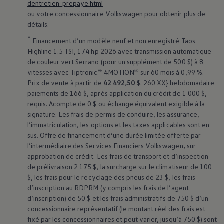
dentretien-prepaye.html
ou votre concessionnaire
Volkswagen
pour obtenir plus de
détails.
^
Financement d’un modèle neuf et non enregistré Taos
Highline 1.5 TSI, 174 hp 2026 avec transmission automatique
de couleur vert Serrano (pour un supplément de 500 $) à 8
vitesses avec Tiptronic🅫 4MOTION🅫 sur 60 mois à 0,99 %.
Prix de vente à partir de
42 492,50 $
. 260 XX} hebdomadaire
paiements de 166 $, après application du crédit de 1 000 $,
requis. Acompte de 0 $ ou échange équivalent exigible à la
signature. Les frais de permis de conduire, les assurance,
l’immatriculation, les options et les taxes applicables sont en
sus. Offre de financement d’une durée limitée offerte par
l’intermédiaire des Services Financiers
Volkswagen
, sur
approbation de crédit. Les frais de transport et d’inspection
de prélivraison 2 175 $, la surcharge sur le climatiseur de 100
$, les frais pour le recyclage des pneus de 23 $, les frais
d’inscription au RDPRM (y compris les frais de l’agent
d’inscription) de 50 $ et les frais administratifs de 750 $ d’un
concessionnaire représentatif (le montant réel des frais est
fixé par les concessionnaires et peut varier, jusqu’à 750 $) sont