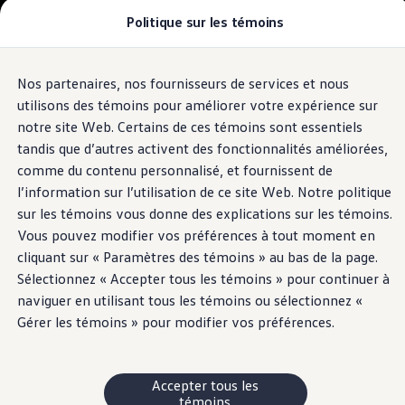
Politique sur les témoins
Modèles et offres
Configuration et prix
Magasinez maintenant
Stocks de véhicules neufs et d'occasion
Nos partenaires, nos fournisseurs de services et nous
Passer
Passer
Comparez nos véhicules
au
au
Pourquoi un véhicule d’occasion certifié
utilisons des témoins pour améliorer votre expérience sur
contenu
pied
Programmes d’entretien prépayé
notre site Web. Certains de ces témoins sont essentiels
principal
de
Achetez des articles
tandis que d’autres activent des fonctionnalités améliorées,
Garanties et assistance routière
page
Pourquoi VW
comme du contenu personnalisé, et fournissent de
Coût d'utilisation
l’information sur l’utilisation de ce site Web. Notre politique
Modèles et offres
sur les témoins vous donne des explications sur les témoins.
Commandites et partenariats
À propos de Volkswagen
Vous pouvez modifier vos préférences à tout moment en
Services financiers
cliquant sur « Paramètres des témoins » au bas de la page.
Étapes pour le financement d’une VW
Sélectionnez « Accepter tous les témoins » pour continuer à
Volkswagen Protection Plusᴹᴰ
Assurance VW
naviguer en utilisant tous les témoins ou sélectionnez «
Fin de location
Gérer les témoins » pour modifier vos préférences.
Mon compte
Financement ou location ?
FAQ
Propriétaires et conducteurs
Accepter tous les
Au sujet de mon véhicule
témoins