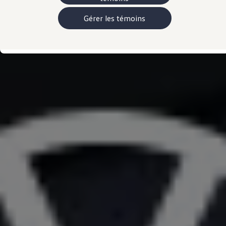
Manuel et documentation du propriétaire
Voyants et témoins lumineux
Gérer les témoins
Mises à jour du logiciel du véhicule
Rappels
Services et entretien
Pièces, accessoires, collection
Garanties et assistance routière
Plug&Charge
Pneus et entreposez pneus
L'Adaptateur CC NACS.
myVW
VolksKlub