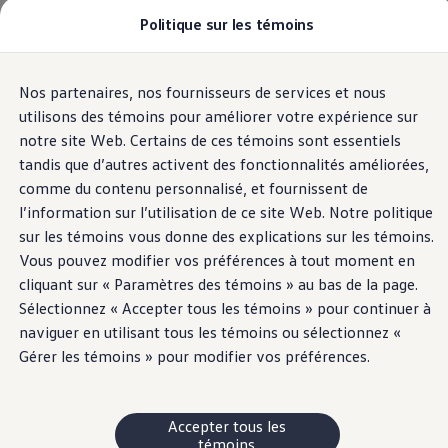
Politique sur les témoins
Modèles et offres
Configuration et prix
Magasinez maintenant
Stocks de véhicules neufs et d'occasion
Nos partenaires, nos fournisseurs de services et nous
Passer
Passer
Comparez nos véhicules
au
au
Pourquoi un véhicule d’occasion certifié
utilisons des témoins pour améliorer votre expérience sur
contenu
pied
Programmes d’entretien prépayé
notre site Web. Certains de ces témoins sont essentiels
principal
de
Achetez des articles
tandis que d’autres activent des fonctionnalités améliorées,
Garanties et assistance routière
page
Pourquoi VW
comme du contenu personnalisé, et fournissent de
Coût d'utilisation
l’information sur l’utilisation de ce site Web. Notre politique
Modèles et offres
sur les témoins vous donne des explications sur les témoins.
Commandites et partenariats
À propos de Volkswagen
Vous pouvez modifier vos préférences à tout moment en
Services financiers
cliquant sur « Paramètres des témoins » au bas de la page.
Étapes pour le financement d’une VW
Sélectionnez « Accepter tous les témoins » pour continuer à
Volkswagen Protection Plusᴹᴰ
Assurance VW
naviguer en utilisant tous les témoins ou sélectionnez «
Fin de location
Gérer les témoins » pour modifier vos préférences.
Mon compte
Financement ou location ?
FAQ
Propriétaires et conducteurs
Accepter tous les
Au sujet de mon véhicule
témoins