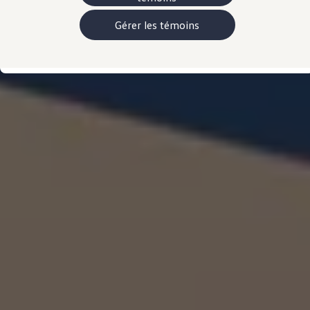
Manuel et documentation du propriétaire
Voyants et témoins lumineux
Gérer les témoins
Mises à jour du logiciel du véhicule
Rappels
Services et entretien
Pièces, accessoires, collection
Garanties et assistance routière
Plug&Charge
Pneus et entreposez pneus
L'Adaptateur CC NACS.
myVW
VolksKlub