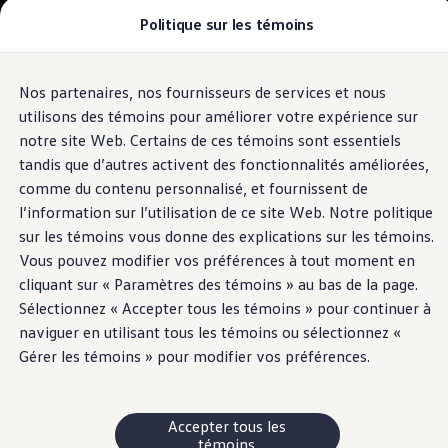
Politique sur les témoins
Modèles et offres
Configuration et prix
Magasinez maintenant
Stocks de véhicules neufs et d'occasion
Nos partenaires, nos fournisseurs de services et nous
Passer
Passer
Comparez nos véhicules
au
au
Pourquoi un véhicule d’occasion certifié
utilisons des témoins pour améliorer votre expérience sur
contenu
pied
Programmes d’entretien prépayé
notre site Web. Certains de ces témoins sont essentiels
principal
de
Achetez des articles
tandis que d’autres activent des fonctionnalités améliorées,
Garanties et assistance routière
page
Pourquoi VW
comme du contenu personnalisé, et fournissent de
Coût d'utilisation
l’information sur l’utilisation de ce site Web. Notre politique
Modèles et offres
sur les témoins vous donne des explications sur les témoins.
Commandites et partenariats
À propos de Volkswagen
Vous pouvez modifier vos préférences à tout moment en
Services financiers
cliquant sur « Paramètres des témoins » au bas de la page.
Étapes pour le financement d’une VW
Sélectionnez « Accepter tous les témoins » pour continuer à
Volkswagen Protection Plusᴹᴰ
Assurance VW
naviguer en utilisant tous les témoins ou sélectionnez «
Fin de location
Gérer les témoins » pour modifier vos préférences.
Mon compte
Financement ou location ?
FAQ
Propriétaires et conducteurs
Accepter tous les
Au sujet de mon véhicule
témoins