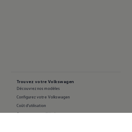
Trouvez votre Volkswagen
Découvrez nos modèles
Configurez votre Volkswagen
Coût d'utilisation
Comparez nos véhicules
Outils de magasinage
Parcourez les stocks de véhicules neufs ou d'occasion