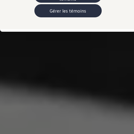
Manuel et documentation du propriétaire
Voyants et témoins lumineux
Gérer les témoins
Mises à jour du logiciel du véhicule
Rappels
Services et entretien
Pièces, accessoires, collection
Garanties et assistance routière
Plug&Charge
Pneus et entreposez pneus
L'Adaptateur CC NACS.
myVW
VolksKlub