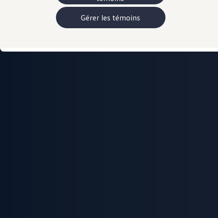
Manuel et documentation du propriétaire
Voyants et témoins lumineux
Gérer les témoins
Mises à jour du logiciel du véhicule
Rappels
Services et entretien
Pièces, accessoires, collection
Garanties et assistance routière
Plug&Charge
Pneus et entreposez pneus
L'Adaptateur CC NACS.
myVW
VolksKlub