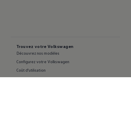
Trouvez votre Volkswagen
Découvrez nos modèles
Configurez votre Volkswagen
Coût d'utilisation
Comparez nos véhicules
Outils de magasinage
Parcourez les stocks de véhicules neufs ou d'occasion
Les véhicules certifiés
Guides d’achat
Réservez un essai routier
Ventes corporatives