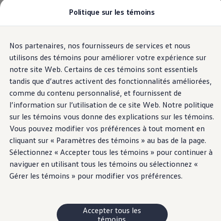
Politique sur les témoins
Modèles et offres
Configuration et prix
Magasinez maintenant
Stocks de véhicules neufs et d'occasion
Nos partenaires, nos fournisseurs de services et nous
Passer
Passer
Comparez nos véhicules
au
au
Pourquoi un véhicule d’occasion certifié
utilisons des témoins pour améliorer votre expérience sur
contenu
pied
Programmes d’entretien prépayé
notre site Web. Certains de ces témoins sont essentiels
principal
de
Achetez des articles
tandis que d’autres activent des fonctionnalités améliorées,
Garanties et assistance routière
page
Pourquoi VW
comme du contenu personnalisé, et fournissent de
Coût d'utilisation
l’information sur l’utilisation de ce site Web. Notre politique
Modèles et offres
sur les témoins vous donne des explications sur les témoins.
Commandites et partenariats
À propos de Volkswagen
Vous pouvez modifier vos préférences à tout moment en
Services financiers
cliquant sur « Paramètres des témoins » au bas de la page.
Étapes pour le financement d’une VW
Sélectionnez « Accepter tous les témoins » pour continuer à
Volkswagen Protection Plusᴹᴰ
Assurance VW
naviguer en utilisant tous les témoins ou sélectionnez «
Fin de location
Gérer les témoins » pour modifier vos préférences.
Mon compte
Financement ou location ?
FAQ
Propriétaires et conducteurs
Accepter tous les
Au sujet de mon véhicule
témoins