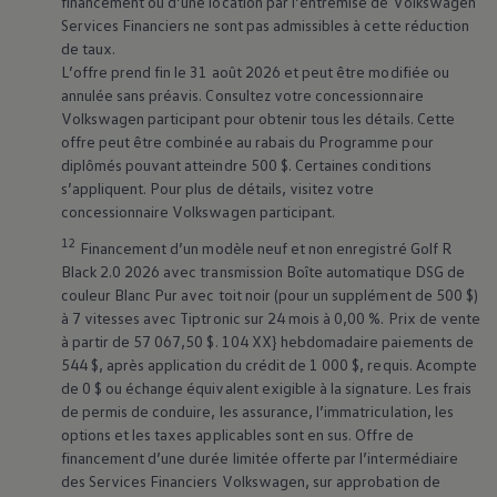
financement ou d’une location par l’entremise de
Volkswagen
bord
Services Financiers ne sont pas admissibles à cette réduction
de taux.
L’offre prend fin le 31 août 2026 et peut être modifiée ou
Consultez votre Manuel du propriétaire numérique
annulée sans préavis. Consultez votre concessionnaire
Volkswagen
participant pour obtenir tous les détails. Cette
Prendre un rendez-vous d’entretien
offre peut être combinée au rabais du Programme pour
diplômés pouvant atteindre 500 $. Certaines conditions
s’appliquent. Pour plus de détails, visitez votre
Accueil
concessionnaire
Volkswagen
participant.
12
Financement d’un modèle neuf et non enregistré Golf R
Black 2.0 2026 avec transmission Boîte automatique DSG de
Que signifient-ils et que
couleur Blanc Pur avec toit noir (pour un supplément de 500 $)
devez-vous faire ?
à 7 vitesses avec Tiptronic sur 24 mois à 0,00 %. Prix de vente
à partir de 57 067,50 $. 104 XX} hebdomadaire paiements de
544 $, après application du crédit de 1 000 $, requis. Acompte
Quelle est la signification des voyants sur le
de 0 $ ou échange équivalent exigible à la signature. Les frais
tableau de bord d’une
Volkswagen
? Découvrez
de permis de conduire, les assurance, l’immatriculation, les
notre guide complet de voyants lumineux pour
options et les taxes applicables sont en sus. Offre de
financement d’une durée limitée offerte par l’intermédiaire
vous aider à identifier la signification de chaque
des Services Financiers
Volkswagen
, sur approbation de
symbole lumineux. Il est important de noter que