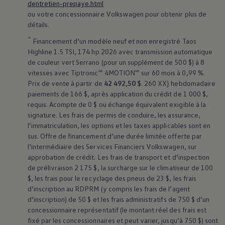
dentretien-prepaye.html
ou votre concessionnaire
Volkswagen
pour obtenir plus de
détails.
^
Financement d’un modèle neuf et non enregistré Taos
Highline 1.5 TSI, 174 hp 2026 avec transmission automatique
de couleur vert Serrano (pour un supplément de 500 $) à 8
vitesses avec Tiptronic🅫 4MOTION🅫 sur 60 mois à 0,99 %.
Prix de vente à partir de
42 492,50 $
. 260 XX} hebdomadaire
paiements de 166 $, après application du crédit de 1 000 $,
requis. Acompte de 0 $ ou échange équivalent exigible à la
signature. Les frais de permis de conduire, les assurance,
l’immatriculation, les options et les taxes applicables sont en
sus. Offre de financement d’une durée limitée offerte par
l’intermédiaire des Services Financiers
Volkswagen
, sur
approbation de crédit. Les frais de transport et d’inspection
de prélivraison 2 175 $, la surcharge sur le climatiseur de 100
$, les frais pour le recyclage des pneus de 23 $, les frais
d’inscription au RDPRM (y compris les frais de l’agent
d’inscription) de 50 $ et les frais administratifs de 750 $ d’un
concessionnaire représentatif (le montant réel des frais est
fixé par les concessionnaires et peut varier, jusqu’à 750 $) sont