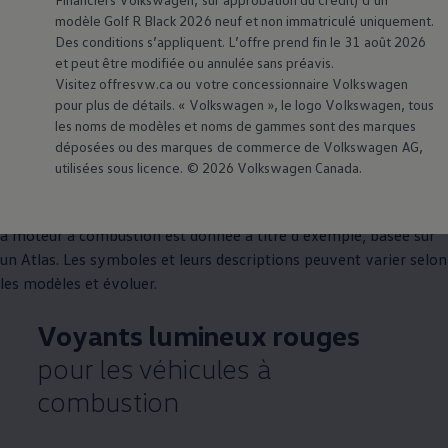
Aucune action requise.
modèle Golf R Black 2026 neuf et non immatriculé uniquement.
Des conditions s’appliquent. L’offre prend fin le 31 août 2026
et peut être modifiée ou annulée sans préavis.
Visitez offresvw.ca ou votre concessionnaire
Volkswagen
Véhicules à moteur à
pour plus de détails. «
Volkswagen
», le logo
Volkswagen
, tous
les noms de modèles et noms de gammes sont des marques
combustion.
déposées ou des marques de commerce de
Volkswagen
AG,
utilisées sous licence. © 2026
Volkswagen
Canada.
Cette sélection de symboles, de voyants et de témoins
lumineux, ainsi que leur signification possible pour les véhicules
à moteur à combustion est donnée à titre d’exemple, basée sur
un Atlas. Les symboles et leurs descriptions peuvent varier selon
les modèles et évoluer.
Voyants lumineux rouges
pour les véhicules à
combustion