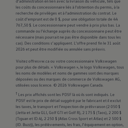
d’administration en lien avec la livraison du véhicule, tels que
les coûts du concessionnaire liés à l'obtention du permis, à la
recherche de privilèges et à l'administration du contrat. Le
coût d’emprunt est de 0 $, pour une obligation totale de 44
767,50 $. Le concessionnaire peut vendre à prix plus bas. La
commande ou l’échange auprès du concessionnaire peut être
nécessaire (mais pourrait ne pas être disponible dans tous les
cas). Des conditions s’appliquent. L’offre prend fin le 31 août
2026 et peut être modifiée ou annulée sans préavis.
Visitez offresvw.ca ou votre concessionnaire
Volkswagen
pour plus de détails. «
Volkswagen
», le logo
Volkswagen
, tous
les noms de modèles et noms de gammes sont des marques
déposées ou des marques de commerce de
Volkswagen
AG,
utilisées sous licence. © 2026
Volkswagen
Canada.
†
Les prix affichés sont les PDSF là où ils sont indiqués. Le
PDSF est le prix de détail suggéré par le fabricant et il exclut
les taxes, le transport et l’inspection de prélivraison (2 050 $
(Jetta et Jetta GLI, Golf GTI et Golf R), 2 175 $ (Taos), 2 200 $
(Tiguan et ID.4), 2 250 $ (Atlas Cross Sport et Atlas) et 2 500 $
(ID. Buzz)), les prélèvements, les frais, l’équipement en option,