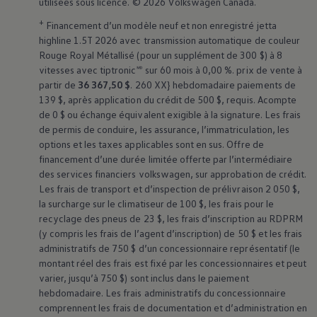
utilisées sous licence. © 2026
Volkswagen
Canada.
+
Financement d’un modèle neuf et non enregistré jetta
highline 1.5T 2026 avec transmission automatique de couleur
Rouge Royal Métallisé (pour un supplément de 300 $) à 8
vitesses avec tiptronic🅫 sur 60 mois à 0,00 %. prix de vente à
partir de
36 367,50 $
. 260 XX} hebdomadaire paiements de
139 $, après application du crédit de 500 $, requis. Acompte
de 0 $ ou échange équivalent exigible à la signature. Les frais
de permis de conduire, les assurance, l’immatriculation, les
options et les taxes applicables sont en sus. Offre de
financement d’une durée limitée offerte par l’intermédiaire
des services financiers volkswagen, sur approbation de crédit.
Les frais de transport et d’inspection de prélivraison 2 050 $,
la surcharge sur le climatiseur de 100 $, les frais pour le
recyclage des pneus de 23 $, les frais d’inscription au RDPRM
(y compris les frais de l’agent d’inscription) de 50 $ et les frais
administratifs de 750 $ d’un concessionnaire représentatif (le
montant réel des frais est fixé par les concessionnaires et peut
varier, jusqu’à 750 $) sont inclus dans le paiement
hebdomadaire. Les frais administratifs du concessionnaire
comprennent les frais de documentation et d’administration en