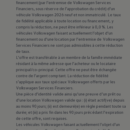
financement (par l’entremise de
Volkswagen
Services
Financiers, sous réserve de l’approbation du crédit) d’un
véhicule
Volkswagen
2026 neuf et non immatriculé. Le taux
de fidélité applicable à toute location ou financement, y
compris la réduction, ne peut être inférieur à 0,0 %. Les
véhicules
Volkswagen
faisant actuellement l’objet d’un
financement ou d’une location par l’entremise de
Volkswagen
Services Financiers ne sont pas admissibles à cette réduction
de taux.
L’offre est transférable à un membre de la famille immédiate
résidant à la même adresse que l’acheteur ou le locataire
principal/co-principal. Cette offre ne peut être échangée
contre de l’argent comptant. La réduction de fidélité
s’applique aux taux spéciaux
Volkswagen
offerts par les
Volkswagen
Services Financiers.
Une pièce d’identité valide ainsi qu’une preuve d’un prêt ou
d’une location
Volkswagen
valide qui : (i) était actif(ve) depuis
au moins 90 jours; (ii) est demeuré(e) en règle pendant toute sa
Voyants et témoins
durée; et (iii) a pris fin dans les 90 jours précédant l’expiration
de cette offre, sont requises.
lumineux du tableau de
Les véhicules
Volkswagen
faisant actuellement l’objet d’un