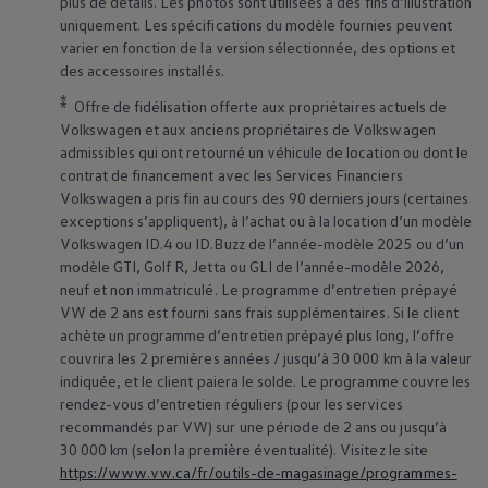
plus de détails. Les photos sont utilisées à des fins d’illustration
uniquement. Les spécifications du modèle fournies peuvent
varier en fonction de la version sélectionnée, des options et
des accessoires installés.
⁑
Offre de fidélisation offerte aux propriétaires actuels de
Volkswagen
et aux anciens propriétaires de
Volkswagen
admissibles qui ont retourné un véhicule de location ou dont le
contrat de financement avec les Services Financiers
Volkswagen
a pris fin au cours des 90 derniers jours (certaines
exceptions s’appliquent), à l’achat ou à la location d’un modèle
Volkswagen
ID.4 ou ID.Buzz de l’année-modèle 2025 ou d’un
modèle GTI, Golf R, Jetta ou GLI de l’année-modèle 2026,
neuf et non immatriculé. Le programme d’entretien prépayé
VW de 2 ans est fourni sans frais supplémentaires. Si le client
achète un programme d’entretien prépayé plus long, l’offre
couvrira les 2 premières années / jusqu’à 30 000 km à la valeur
indiquée, et le client paiera le solde. Le programme couvre les
rendez-vous d’entretien réguliers (pour les services
recommandés par VW) sur une période de 2 ans ou jusqu’à
30 000 km (selon la première éventualité). Visitez le site
https://www.vw.ca/fr/outils-de-magasinage/programmes-