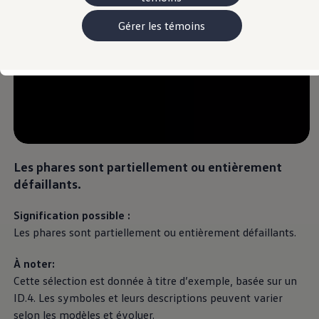
Manuel et documentation du propriétaire
Voyants et témoins lumineux
Gérer les témoins
Mises à jour du logiciel du véhicule
Rappels
Services et entretien
Pièces, accessoires, collection
Garanties et assistance routière
Plug&Charge
Pneus et entreposez pneus
L'Adaptateur CC NACS.
myVW
VolksKlub
Les phares sont partiellement ou entièrement
défaillants.
Signification possible :
Les phares sont partiellement ou entièrement défaillants.
À noter:
Cette sélection est donnée à titre d’exemple, basée sur un
ID.4. Les symboles et leurs descriptions peuvent varier
selon les modèles et évoluer.