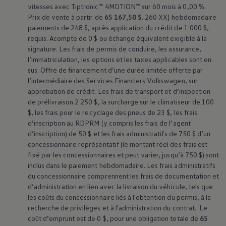
vitesses avec Tiptronic🅫 4MOTION🅫 sur 60 mois à 0,00 %.
Prix de vente à partir de
65 167,50 $
. 260 XX} hebdomadaire
paiements de 248 $, après application du crédit de 1 000 $,
requis. Acompte de 0 $ ou échange équivalent exigible à la
signature. Les frais de permis de conduire, les assurance,
l’immatriculation, les options et les taxes applicables sont en
sus. Offre de financement d’une durée limitée offerte par
l’intermédiaire des Services Financiers
Volkswagen
, sur
approbation de crédit. Les frais de transport et d’inspection
de prélivraison 2 250 $, la surcharge sur le climatiseur de 100
$, les frais pour le recyclage des pneus de 23 $, les frais
d’inscription au RDPRM (y compris les frais de l’agent
d’inscription) de 50 $ et les frais administratifs de 750 $ d’un
concessionnaire représentatif (le montant réel des frais est
fixé par les concessionnaires et peut varier, jusqu’à 750 $) sont
inclus dans le paiement hebdomadaire. Les frais administratifs
du concessionnaire comprennent les frais de documentation et
d’administration en lien avec la livraison du véhicule, tels que
les coûts du concessionnaire liés à l'obtention du permis, à la
recherche de privilèges et à l'administration du contrat. Le
coût d’emprunt est de 0 $, pour une obligation totale de
65