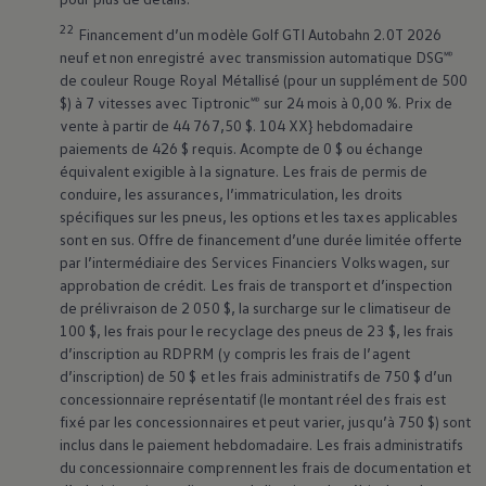
22
Financement d’un modèle Golf GTI Autobahn 2.0T 2026
neuf et non enregistré avec transmission automatique DSG🅫
de couleur Rouge Royal Métallisé (pour un supplément de 500
$) à 7 vitesses avec Tiptronic🅫 sur 24 mois à 0,00 %. Prix de
vente à partir de 44 767,50 $. 104 XX} hebdomadaire
paiements de 426 $ requis. Acompte de 0 $ ou échange
équivalent exigible à la signature. Les frais de permis de
conduire, les assurances, l’immatriculation, les droits
spécifiques sur les pneus, les options et les taxes applicables
sont en sus. Offre de financement d’une durée limitée offerte
par l’intermédiaire des Services Financiers
Volkswagen
, sur
approbation de crédit. Les frais de transport et d’inspection
de prélivraison de 2 050 $, la surcharge sur le climatiseur de
100 $, les frais pour le recyclage des pneus de 23 $, les frais
d’inscription au RDPRM (y compris les frais de l’agent
d’inscription) de 50 $ et les frais administratifs de 750 $ d’un
concessionnaire représentatif (le montant réel des frais est
fixé par les concessionnaires et peut varier, jusqu’à 750 $) sont
inclus dans le paiement hebdomadaire. Les frais administratifs
du concessionnaire comprennent les frais de documentation et