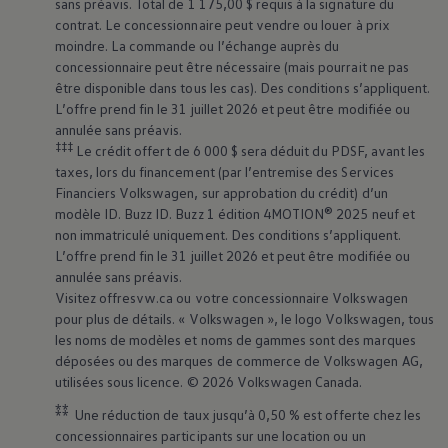
sans préavis. Total de 1 175,00 $ requis à la signature du
contrat. Le concessionnaire peut vendre ou louer à prix
moindre. La commande ou l’échange auprès du
concessionnaire peut être nécessaire (mais pourrait ne pas
être disponible dans tous les cas). Des conditions s’appliquent.
L’offre prend fin le 31 juillet 2026 et peut être modifiée ou
annulée sans préavis.
‡‡‡
Le crédit offert de 6 000 $ sera déduit du PDSF, avant les
taxes, lors du financement (par l’entremise des Services
Financiers
Volkswagen
, sur approbation du crédit) d’un
modèle ID. Buzz ID. Buzz 1 édition 4MOTION® 2025 neuf et
non immatriculé uniquement. Des conditions s’appliquent.
L’offre prend fin le 31 juillet 2026 et peut être modifiée ou
annulée sans préavis.
Visitez offresvw.ca ou votre concessionnaire
Volkswagen
pour plus de détails. «
Volkswagen
», le logo
Volkswagen
, tous
les noms de modèles et noms de gammes sont des marques
déposées ou des marques de commerce de
Volkswagen
AG,
utilisées sous licence. © 2026
Volkswagen
Canada.
⁑⁑
Une réduction de taux jusqu’à 0,50 % est offerte chez les
concessionnaires participants sur une location ou un