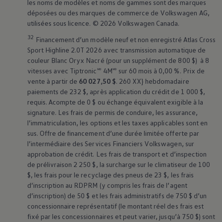
les noms de modèles et noms de gammes sont des marques
déposées ou des marques de commerce de
Volkswagen
AG,
utilisées sous licence. © 2026
Volkswagen
Canada.
32
Financement d’un modèle neuf et non enregistré Atlas Cross
Sport Highline 2.0T 2026 avec transmission automatique de
couleur Blanc Oryx Nacré (pour un supplément de 800 $) à 8
vitesses avec Tiptronic🅫 4M🅫 sur 60 mois à 0,00 %. Prix de
vente à partir de
60 027,50 $
. 260 XX} hebdomadaire
paiements de 232 $, après application du crédit de 1 000 $,
requis. Acompte de 0 $ ou échange équivalent exigible à la
signature. Les frais de permis de conduire, les assurance,
l’immatriculation, les options et les taxes applicables sont en
sus. Offre de financement d’une durée limitée offerte par
l’intermédiaire des Services Financiers
Volkswagen
, sur
approbation de crédit. Les frais de transport et d’inspection
de prélivraison 2 250 $, la surcharge sur le climatiseur de 100
$, les frais pour le recyclage des pneus de 23 $, les frais
d’inscription au RDPRM (y compris les frais de l’agent
d’inscription) de 50 $ et les frais administratifs de 750 $ d’un
concessionnaire représentatif (le montant réel des frais est
fixé par les concessionnaires et peut varier, jusqu’à 750 $) sont