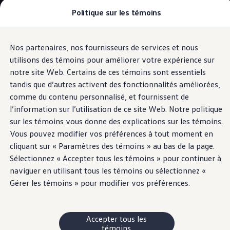
Politique sur les témoins
Modèles et offres
Configuration et prix
Magasinez maintenant
Stocks de véhicules neufs et d'occasion
Nos partenaires, nos fournisseurs de services et nous
Passer
Passer
Comparez nos véhicules
au
au
Pourquoi un véhicule d’occasion certifié
utilisons des témoins pour améliorer votre expérience sur
Voyants lumineux pour les véhicules
contenu
pied
Programmes d’entretien prépayé
notre site Web. Certains de ces témoins sont essentiels
électriques
principal
de
Achetez des articles
tandis que d’autres activent des fonctionnalités améliorées,
Garanties et assistance routière
page
Pourquoi VW
comme du contenu personnalisé, et fournissent de
Coût d'utilisation
l’information sur l’utilisation de ce site Web. Notre politique
Modèles et offres
Erreur d'éclairage
sur les témoins vous donne des explications sur les témoins.
Commandites et partenariats
À propos de Volkswagen
Vous pouvez modifier vos préférences à tout moment en
Services financiers
extérieur
cliquant sur « Paramètres des témoins » au bas de la page.
Étapes pour le financement d’une VW
Sélectionnez « Accepter tous les témoins » pour continuer à
Volkswagen Protection Plusᴹᴰ
Assurance VW
naviguer en utilisant tous les témoins ou sélectionnez «
Fin de location
Gérer les témoins » pour modifier vos préférences.
Mon compte
Financement ou location ?
FAQ
Propriétaires et conducteurs
Accepter tous les
Au sujet de mon véhicule
témoins