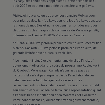
les cas). Des conditions s’appliquent. L’offre prend fin le 31
août 2026 et peut être modifiée ou annulée sans préavis.
Visitez offresvw.ca ou votre concessionnaire
Volkswagen
pour plus de détails. «
Volkswagen
», le logo
Volkswagen
, tous
les noms de modèles et noms de gammes sont des marques
déposées ou des marques de commerce de
Volkswagen
AG,
utilisées sous licence. © 2026
Volkswagen
Canada.
** 3 ans/45 000 km (selon la première éventualité) d’entretien
planifié. 4 ans/80 000 km (selon la première éventualité) de
garantie limitée pour nouveaux véhicules.
+
Le montant indiqué est le montant maximal de l’incitatif
actuellement offert dans le cadre du programme Roulez vert
du Québec).
Volkswagen
Canada n’administre pas ces
incitatifs. Elle n’est pas responsable de l’annulation de ces
initiatives ou de tout changement à celles-ci. Les
renseignements sur les incitatifs sont fournis à titre informatif
seulement, et VW Canada ne fait aucune représentation quant
à l’admissibilité à l’incitatif ou à son montant réel. Consultez
votre concessionnaire, ou l’administration gouvernementale,
pour plus de détails.