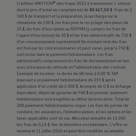
1rédition 4MOTION® électrique 2025 à transmission 1 vitesse
dont le prix d’achat au comptant est de
80 417,50 $
. Frais de 2
500 $ de transport et la préparation, la surcharge sur le
climatiseur de 100 $, les frais pour le recyclage des pneus de
23 $, les frais d’inscription au RDPRM (y compris les frais de
l’agent d’inscription) de 50 $ et les frais administratifs de 750 $
d’un concessionnaire représentatif (le montant réel des frais
est fixé par les concessionnaires et peut varier, jusqu’à 750 $)
sont inclus dans le paiement hebdomadaire. Les frais
administratifs comprennent les frais de documentation en lien
avec la livraison du véhicule et l’administration des contrats.
Exemple de location : la durée de 48 mois à 0,00 % TAP
équivaut à un paiement hebdomadaire de 235 $ après
application d’un crédit de 6 000 $. Acompte de 0 $ ou échange
équivalent, dépôt de garantie de 940 $ et premier paiement
hebdomadaire sont exigibles au début de la location. Total de
208 paiements hebdomadaires requis. Les frais de permis de
conduire, les assurances, l’immatriculation, et les options et les
taxes applicables sont en sus. Allocation annuelle de 16 000
km; frais de 0,16 $ /km du kilomètre excédentaire. L’offre se
termine le 31 juillet 2026 et peut être modifiée ou annulée