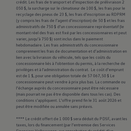
crédit. Les frais de transport et d’inspection de prélivraison 2
l’interprétation des voyants peut varier selon les
050 $, la surcharge sur le climatiseur de 100 $, les frais pour le
recyclage des pneus de 23 $, les frais d’inscription au RDPRM
modèles, et que nous vous recommandons de
(y compris les frais de l’agent d’inscription) de 50 $ et les frais
consulter votre guide du propriétaire pour plus
administratifs de 750 $ d’un concessionnaire représentatif (le
d’information.
montant réel des frais est fixé par les concessionnaires et peut
varier, jusqu’à 750 $) sont inclus dans le paiement
Les voyants peuvent s’afficher en 4 couleurs
hebdomadaire. Les frais administratifs du concessionnaire
comprennent les frais de documentation et d’administration en
différentes : rouge, jaune, vert et blanc.
lien avec la livraison du véhicule, tels que les coûts du
concessionnaire liés à l'obtention du permis, à la recherche de
- Rouge ou rouge-orangé : Arrêtez-vous dès que
privilèges et à l'administration du contrat. Le coût d’emprunt
sécuritaire et appelez
l’assistance routière
.
est de 1 $, pour une obligation totale de 57 067,50 $ Le
concessionnaire peut vendre à prix plus bas. La commande ou
- Jaune : Votre véhicule nécessite une attention
l’échange auprès du concessionnaire peut être nécessaire
(mais pourrait ne pas être disponible dans tous les cas). Des
professionnelle dès que possible. Nous vous
conditions s’appliquent. L’offre prend fin le 31 août 2026 et
recommandons de prendre rendez-vous avec
peut être modifiée ou annulée sans préavis.
votre concessionnaire
Volkswagen
.
**** Le crédit offert de 1 000 $ sera déduit du PDSF, avant les
taxes, lors du financement (par l’entremise des Services
- Vert, blanc ou bleu : À titre d’information.
Financiers
Volkswagen
, sur approbation du crédit) d’un