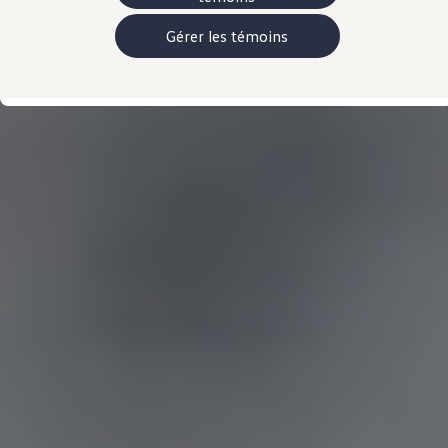
Manuel et documentation du propriétaire
Voyants et témoins lumineux
Gérer les témoins
Mises à jour du logiciel du véhicule
Rappels
Services et entretien
Pièces, accessoires, collection
Garanties et assistance routière
Plug&Charge
Pneus et entreposez pneus
L'Adaptateur CC NACS.
myVW
VolksKlub