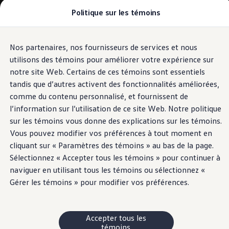
Politique sur les témoins
Modèles et offres
Configuration et prix
Magasinez maintenant
Stocks de véhicules neufs et d'occasion
Nos partenaires, nos fournisseurs de services et nous
Passer
Passer
Comparez nos véhicules
au
au
Pourquoi un véhicule d’occasion certifié
utilisons des témoins pour améliorer votre expérience sur
contenu
pied
Programmes d’entretien prépayé
notre site Web. Certains de ces témoins sont essentiels
principal
de
Achetez des articles
tandis que d’autres activent des fonctionnalités améliorées,
Garanties et assistance routière
page
Pourquoi VW
comme du contenu personnalisé, et fournissent de
Coût d'utilisation
l’information sur l’utilisation de ce site Web. Notre politique
Modèles et offres
sur les témoins vous donne des explications sur les témoins.
Commandites et partenariats
À propos de Volkswagen
Vous pouvez modifier vos préférences à tout moment en
Services financiers
cliquant sur « Paramètres des témoins » au bas de la page.
Étapes pour le financement d’une VW
Sélectionnez « Accepter tous les témoins » pour continuer à
Volkswagen Protection Plusᴹᴰ
Assurance VW
naviguer en utilisant tous les témoins ou sélectionnez «
Fin de location
Gérer les témoins » pour modifier vos préférences.
Mon compte
Financement ou location ?
FAQ
Propriétaires et conducteurs
Accepter tous les
Au sujet de mon véhicule
témoins