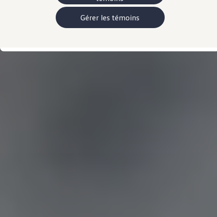
Manuel et documentation du propriétaire
Voyants et témoins lumineux
Gérer les témoins
Mises à jour du logiciel du véhicule
Rappels
Services et entretien
Pièces, accessoires, collection
Garanties et assistance routière
Plug&Charge
Pneus et entreposez pneus
L'Adaptateur CC NACS.
myVW
VolksKlub