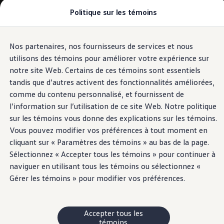
Politique sur les témoins
Modèles et offres
Configuration et prix
Magasinez maintenant
Stocks de véhicules neufs et d'occasion
Nos partenaires, nos fournisseurs de services et nous
Passer
Passer
Comparez nos véhicules
au
au
Pourquoi un véhicule d’occasion certifié
utilisons des témoins pour améliorer votre expérience sur
contenu
pied
Programmes d’entretien prépayé
notre site Web. Certains de ces témoins sont essentiels
principal
de
Achetez des articles
tandis que d’autres activent des fonctionnalités améliorées,
Garanties et assistance routière
page
Pourquoi VW
comme du contenu personnalisé, et fournissent de
Coût d'utilisation
l’information sur l’utilisation de ce site Web. Notre politique
Modèles et offres
sur les témoins vous donne des explications sur les témoins.
Commandites et partenariats
À propos de Volkswagen
Vous pouvez modifier vos préférences à tout moment en
Services financiers
cliquant sur « Paramètres des témoins » au bas de la page.
Étapes pour le financement d’une VW
Sélectionnez « Accepter tous les témoins » pour continuer à
Volkswagen Protection Plusᴹᴰ
Assurance VW
naviguer en utilisant tous les témoins ou sélectionnez «
Fin de location
Gérer les témoins » pour modifier vos préférences.
Mon compte
Financement ou location ?
FAQ
Propriétaires et conducteurs
Accepter tous les
Au sujet de mon véhicule
témoins