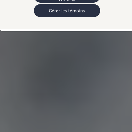
Manuel et documentation du propriétaire
Voyants et témoins lumineux
Gérer les témoins
Mises à jour du logiciel du véhicule
Rappels
Services et entretien
Pièces, accessoires, collection
Garanties et assistance routière
Plug&Charge
Pneus et entreposez pneus
L'Adaptateur CC NACS.
myVW
VolksKlub