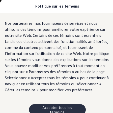
Politique sur les témoins
Modèles et offres
Configuration et prix
Magasinez maintenant
Stocks de véhicules neufs et d'occasion
Nos partenaires, nos fournisseurs de services et nous
Passer
Passer
Comparez nos véhicules
au
au
Pourquoi un véhicule d’occasion certifié
utilisons des témoins pour améliorer votre expérience sur
contenu
pied
Programmes d’entretien prépayé
notre site Web. Certains de ces témoins sont essentiels
principal
de
Achetez des articles
tandis que d’autres activent des fonctionnalités améliorées,
Garanties et assistance routière
page
Pourquoi VW
comme du contenu personnalisé, et fournissent de
Coût d'utilisation
l’information sur l’utilisation de ce site Web. Notre politique
Modèles et offres
sur les témoins vous donne des explications sur les témoins.
Commandites et partenariats
À propos de Volkswagen
Vous pouvez modifier vos préférences à tout moment en
Services financiers
cliquant sur « Paramètres des témoins » au bas de la page.
Étapes pour le financement d’une VW
Sélectionnez « Accepter tous les témoins » pour continuer à
Volkswagen Protection Plusᴹᴰ
Assurance VW
naviguer en utilisant tous les témoins ou sélectionnez «
Fin de location
Gérer les témoins » pour modifier vos préférences.
Mon compte
Financement ou location ?
FAQ
Propriétaires et conducteurs
Accepter tous les
Au sujet de mon véhicule
témoins