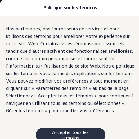
Politique sur les témoins
Modèles et offres
Configuration et prix
Magasinez maintenant
Stocks de véhicules neufs et d'occasion
Nos partenaires, nos fournisseurs de services et nous
Passer
Passer
Comparez nos véhicules
au
au
Pourquoi un véhicule d’occasion certifié
utilisons des témoins pour améliorer votre expérience sur
contenu
pied
Programmes d’entretien prépayé
notre site Web. Certains de ces témoins sont essentiels
principal
de
Achetez des articles
tandis que d’autres activent des fonctionnalités améliorées,
Garanties et assistance routière
page
Pourquoi VW
comme du contenu personnalisé, et fournissent de
Coût d'utilisation
l’information sur l’utilisation de ce site Web. Notre politique
Modèles et offres
sur les témoins vous donne des explications sur les témoins.
Commandites et partenariats
À propos de Volkswagen
Vous pouvez modifier vos préférences à tout moment en
Services financiers
cliquant sur « Paramètres des témoins » au bas de la page.
Étapes pour le financement d’une VW
Sélectionnez « Accepter tous les témoins » pour continuer à
Volkswagen Protection Plusᴹᴰ
Assurance VW
naviguer en utilisant tous les témoins ou sélectionnez «
Fin de location
Gérer les témoins » pour modifier vos préférences.
Mon compte
Financement ou location ?
FAQ
Propriétaires et conducteurs
Accepter tous les
Au sujet de mon véhicule
témoins