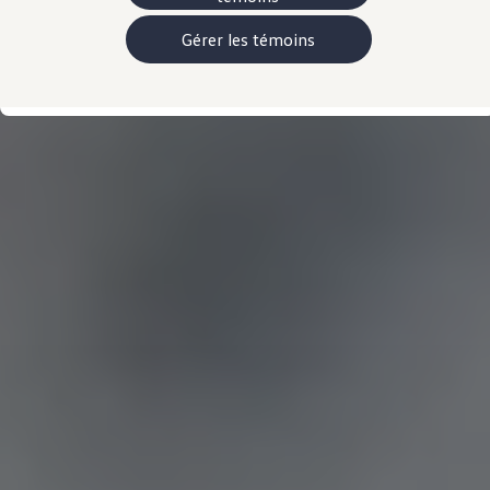
Manuel et documentation du propriétaire
Voyants et témoins lumineux
Gérer les témoins
Mises à jour du logiciel du véhicule
Rappels
Services et entretien
Pièces, accessoires, collection
Garanties et assistance routière
Plug&Charge
Pneus et entreposez pneus
L'Adaptateur CC NACS.
myVW
VolksKlub