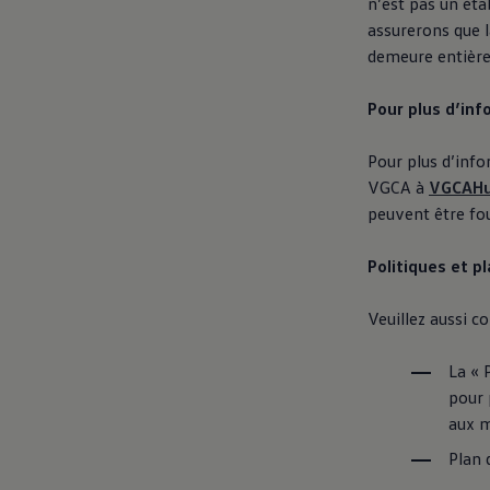
n’est pas un éta
assurerons que l
demeure entière
Pour plus d’in
Pour plus d’info
VGCA à
VGCAH
peuvent être fo
Politiques et p
Veuillez aussi c
La « 
pour 
aux m
Plan 