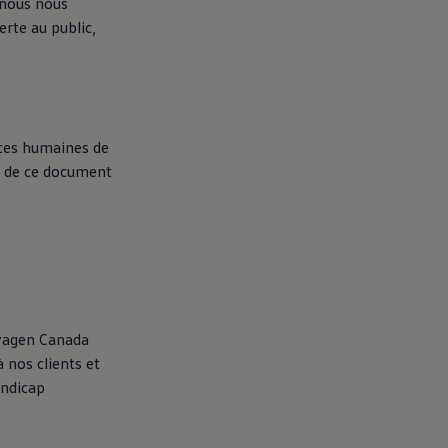
 nous nous
erte au public,
urces humaines de
s de ce document
wagen
Canada
 nos clients et
andicap