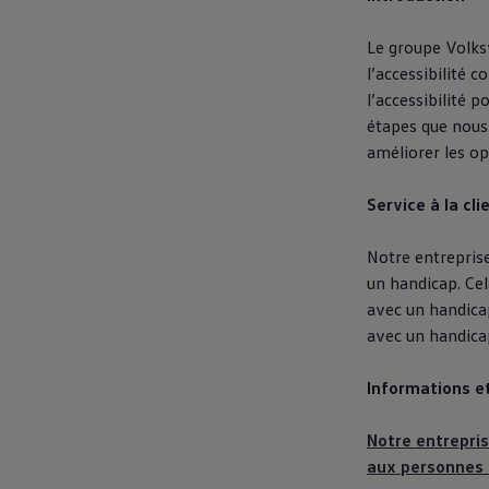
Manuel et documentation du propriétaire
Voyants et témoins lumineux
Le groupe
Volk
Mises à jour du logiciel du véhicule
Rappels
l’accessibilité 
Services et entretien
l’accessibilité p
Pièces, accessoires, collection
étapes que nous
Garanties et assistance routière
Plug&Charge
améliorer les o
Pneus et entreposez pneus
L'Adaptateur CC NACS.
Service à la cli
myVW
VolksKlub
Notre entreprise
un handicap. Cel
avec un handica
avec un handica
Informations e
Notre entrepri
aux personnes 