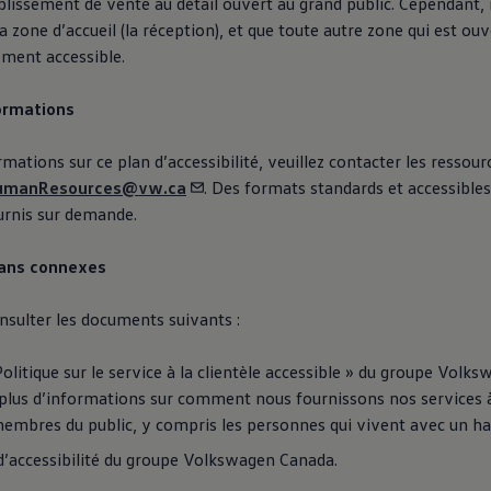
blissement de vente au détail ouvert au grand public. Cependant,
a zone d’accueil (la réception), et que toute autre zone qui est ouv
ment accessible.
formations
rmations sur ce plan d’accessibilité, veuillez contacter les resso
umanResources@vw.ca
. Des formats standards et accessible
urnis sur demande.
lans connexes
onsulter les documents suivants :
Politique sur le service à la clientèle accessible » du groupe
Volks
plus d’informations sur comment nous fournissons nos services à
embres du public, y compris les personnes qui vivent avec un h
d’accessibilité du groupe
Volkswagen
Canada.