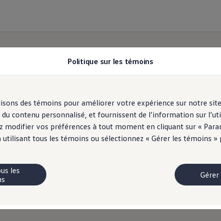
Politique sur les témoins
ilisons des témoins pour améliorer votre expérience sur notre sit
Plan d’accessibilité
u contenu personnalisé, et fournissent de l’information sur l’uti
z modifier vos préférences à tout moment en cliquant sur « Param
 utilisant tous les témoins ou sélectionnez « Gérer les témoins »
Le groupe
Volkswagen
Canada inc.
us les
Gérer
ns