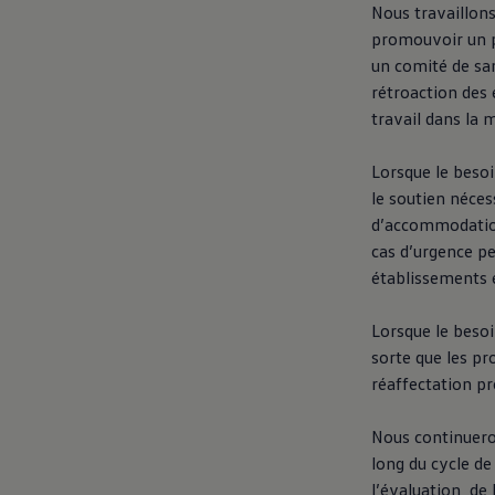
Nous travaillon
promouvoir un p
un comité de san
rétroaction des 
travail dans la 
Lorsque le beso
le soutien néce
d’accommodation
cas d’urgence p
établissements e
Lorsque le beso
sorte que les pr
réaffectation pr
Nous continueron
long du cycle de
l’évaluation, de 