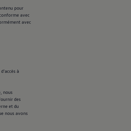
contenu pour
t conforme avec
onformément avec
 d’accès à
e, nous
fournir des
erne et du
que nous avons