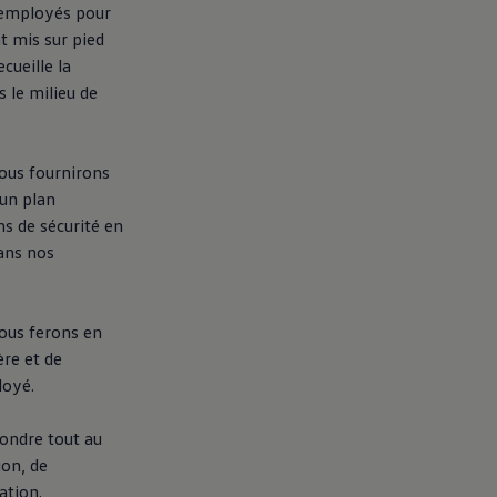
 employés pour
t mis sur pied
cueille la
s le milieu de
nous fournirons
 un plan
s de sécurité en
ans nos
nous ferons en
re et de
loyé.
pondre tout au
ion, de
ation.